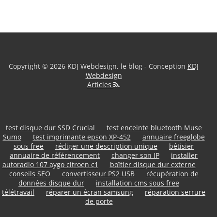
Copyright © 2026 KDJ Webdesign, le blog - Conception
KDJ
Webdesign
Articles
.
test disque dur SSD Crucial
test enceinte bluetooth Muse
Sumo
test imprimante epson XP-452
annuaire freeglobe
sous free
rédiger une description unique
bêtisier
annuaire de référencement
changer son IP
installer
autoradio 107 aygo citroen c1
boîtier disque dur externe
conseils SEO
convertisseur PS2 USB
récupération de
données disque dur
installation cms sous free
télétravail
réparer un écran samsung
réparation serrure
de porte