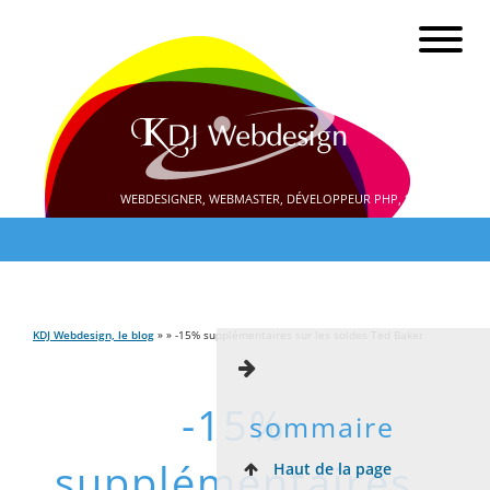
WEBDESIGNER, WEBMASTER, DÉVELOPPEUR PHP, SEO
KDJ Webdesign, le blog
» » -15% supplémentaires sur les soldes Ted Baker
-15%
sommaire
supplémentaires
Haut de la page