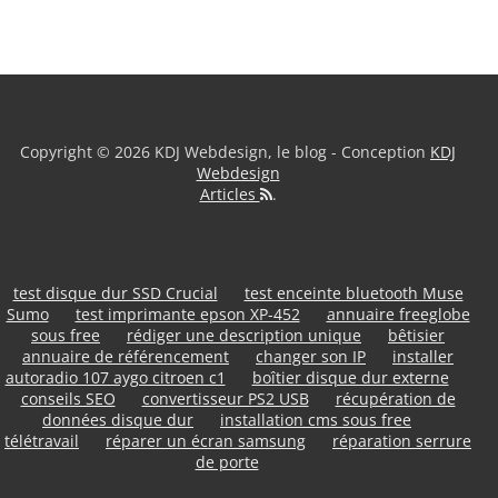
Copyright © 2026 KDJ Webdesign, le blog - Conception
KDJ
Webdesign
Articles
.
test disque dur SSD Crucial
test enceinte bluetooth Muse
Sumo
test imprimante epson XP-452
annuaire freeglobe
sous free
rédiger une description unique
bêtisier
annuaire de référencement
changer son IP
installer
autoradio 107 aygo citroen c1
boîtier disque dur externe
conseils SEO
convertisseur PS2 USB
récupération de
données disque dur
installation cms sous free
télétravail
réparer un écran samsung
réparation serrure
de porte