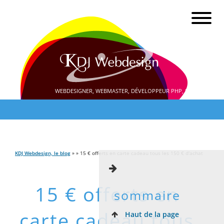
WEBDESIGNER, WEBMASTER, DÉVELOPPEUR PHP, SEO
KDJ Webdesign, le blog
» » 15 € offerts en carte cadeau tous les 150 € d'achat
15 € offerts en
sommaire
carte cadeau tous
Haut de la page