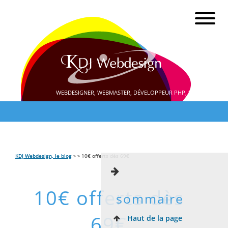
WEBDESIGNER, WEBMASTER, DÉVELOPPEUR PHP, SEO
KDJ Webdesign, le blog
» » 10€ offerts dès 69€
10€ offerts dès
sommaire
69€
Haut de la page