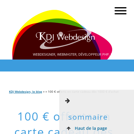
WEBDESIGNER, WEBMASTER, DÉVELOPPEUR PHP, SEO
KDJ Webdesign, le blog
» » 100 € offerts en carte cadeau dès 1000 € d'achat
100 € offerts en
sommaire
carte cadeau dès
Haut de la page