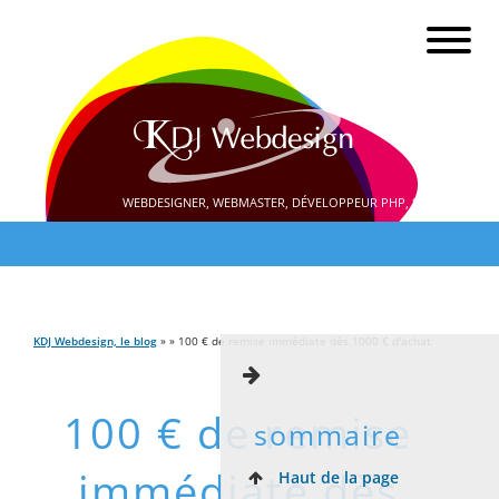
WEBDESIGNER, WEBMASTER, DÉVELOPPEUR PHP, SEO
KDJ Webdesign, le blog
» » 100 € de remise immédiate dès 1000 € d'achat
100 € de remise
sommaire
immédiate dès
Haut de la page