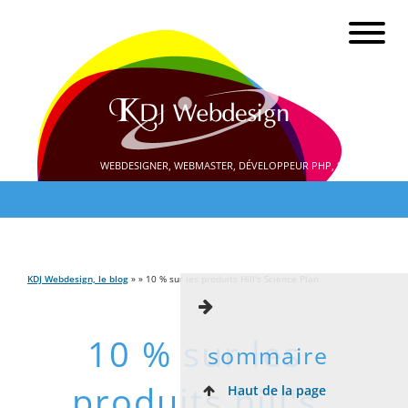
WEBDESIGNER, WEBMASTER, DÉVELOPPEUR PHP, SEO
KDJ Webdesign, le blog
» » 10 % sur les produits Hill's Science Plan
10 % sur les
sommaire
produits hill's
Haut de la page