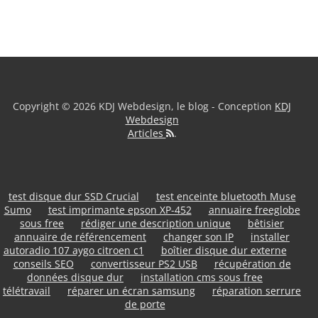
Copyright © 2026 KDJ Webdesign, le blog - Conception
KDJ
Webdesign
Articles
.
test disque dur SSD Crucial
test enceinte bluetooth Muse
Sumo
test imprimante epson XP-452
annuaire freeglobe
sous free
rédiger une description unique
bêtisier
annuaire de référencement
changer son IP
installer
autoradio 107 aygo citroen c1
boîtier disque dur externe
conseils SEO
convertisseur PS2 USB
récupération de
données disque dur
installation cms sous free
télétravail
réparer un écran samsung
réparation serrure
de porte