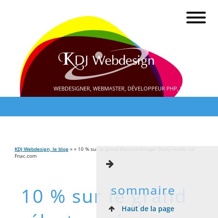
WEBDESIGNER, WEBMASTER, DÉVELOPPEUR PHP, SEO
KDJ Webdesign, le blog
» » 10 % sur le grand électroménager Darty vendu sur
Fnac.com
sommaire
10 % sur le grand
Haut de la page