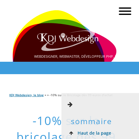
WEBDESIGNER, WEBMASTER, DÉVELOPPEUR PHP, SEO
KDJ Webdesign, le blog
» » -10% sur le Bricolage dès 99 euros d'achat
-10% sur le
sommaire
bricolage dès 99
Haut de la page