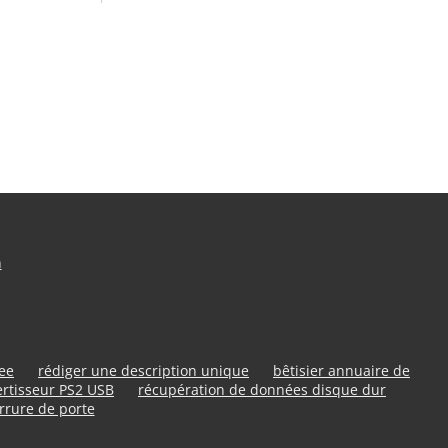
n
ree
rédiger une description unique
bêtisier annuaire de
rtisseur PS2 USB
récupération de données disque dur
rrure de porte