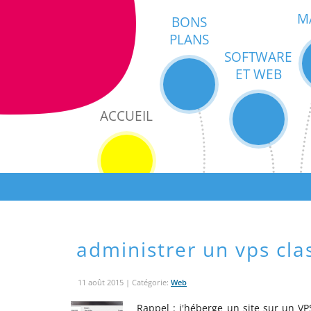
M
BONS
PLANS
SOFTWARE
ET WEB
ACCUEIL
administrer un vps clas
11 août 2015
| Catégorie:
Web
Rappel : j'héberge un site sur un V