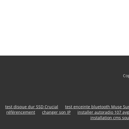
Cop
test disque dur SSD Crucial
test enceinte bluetooth Muse S
référencement
changer son IP
installer autoradio 107 ayg
installation cms sou