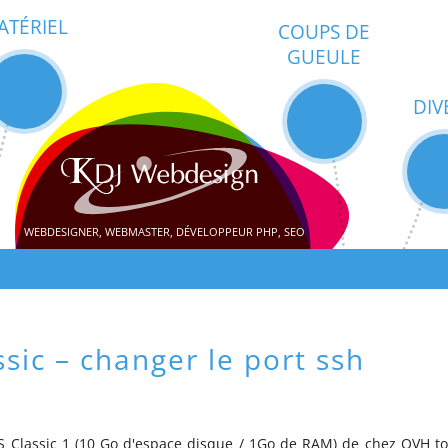
ATÉRIEL
COUPS DE
GUEULE
DIV
WEBDESIGNER, WEBMASTER, DÉVELOPPEUR PHP, SEO
sic – changer le port ssh
PS Classic 1 (10 Go d'espace disque / 1Go de RAM) de chez OVH t