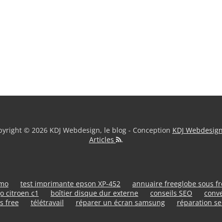
yright © 2026 KDJ Webdesign, le blog - Conception
KDJ Webdesig
Articles
.
umo
test imprimante epson XP-452
annuaire freeglobe sous f
o citroen c1
boîtier disque dur externe
conseils SEO
conve
s free
télétravail
réparer un écran samsung
réparation se