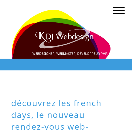
WEBDESIGNER, WEBMASTER, DÉVELOPPEUR PHP, SEO
découvrez les french
days, le nouveau
rendez-vous web-