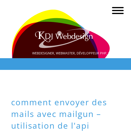
WEBDESIGNER, WEBMASTER, DÉVELOPPEUR PHP, SEO
comment envoyer des
mails avec mailgun –
utilisation de l'api