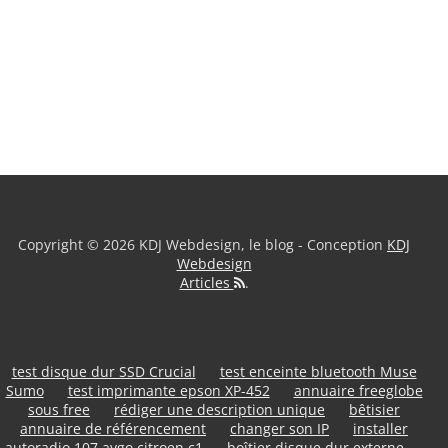
Copyright © 2026 KDJ Webdesign, le blog - Conception
KDJ
Webdesign
Articles
.
test disque dur SSD Crucial
test enceinte bluetooth Muse
Sumo
test imprimante epson XP-452
annuaire freeglobe
sous free
rédiger une description unique
bêtisier
annuaire de référencement
changer son IP
installer
autoradio 107 aygo citroen c1
boîtier disque dur externe