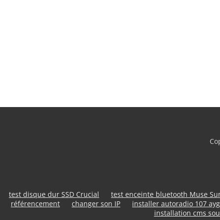
Cop
test disque dur SSD Crucial
test enceinte bluetooth Muse S
référencement
changer son IP
installer autoradio 107 ayg
installation cms sou