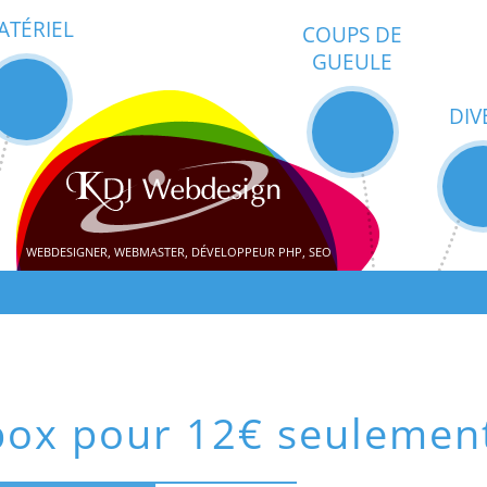
ATÉRIEL
COUPS DE
GUEULE
DIV
WEBDESIGNER, WEBMASTER, DÉVELOPPEUR PHP, SEO
box pour 12€ seulemen