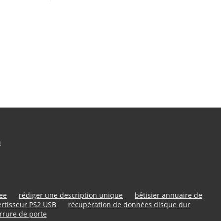
n
ree
rédiger une description unique
bêtisier annuaire de
rtisseur PS2 USB
récupération de données disque dur
rrure de porte