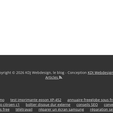
yright © 2026 KDJ Webdesign, le blog - Conception
KDJ Webdesig
Articles
.
umo
test imprimante epson XP-452
annuaire freeglobe sous f
o citroen c1
boîtier disque dur externe
conseils SEO
conve
s free
télétravail
réparer un écran samsung
réparation se