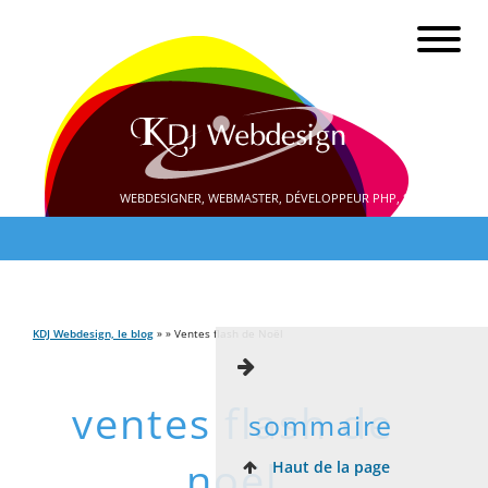
WEBDESIGNER, WEBMASTER, DÉVELOPPEUR PHP, SEO
KDJ Webdesign, le blog
» » Ventes flash de Noël
ventes flash de
sommaire
noël
Haut de la page