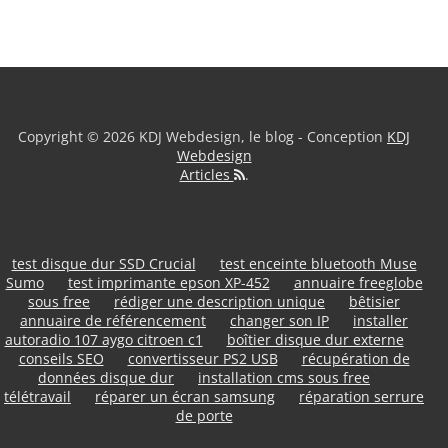
Copyright © 2026 KDJ Webdesign, le blog - Conception
KDJ
Webdesign
Articles
.
test disque dur SSD Crucial
test enceinte bluetooth Muse
Sumo
test imprimante epson XP-452
annuaire freeglobe
sous free
rédiger une description unique
bêtisier
annuaire de référencement
changer son IP
installer
autoradio 107 aygo citroen c1
boîtier disque dur externe
conseils SEO
convertisseur PS2 USB
récupération de
données disque dur
installation cms sous free
télétravail
réparer un écran samsung
réparation serrure
de porte