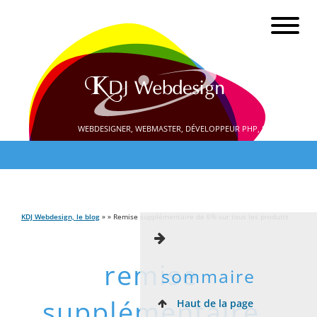
WEBDESIGNER, WEBMASTER, DÉVELOPPEUR PHP, SEO
KDJ Webdesign, le blog
» » Remise supplémentaire de 6% sur tous les produits
remise
sommaire
supplémentaire
Haut de la page