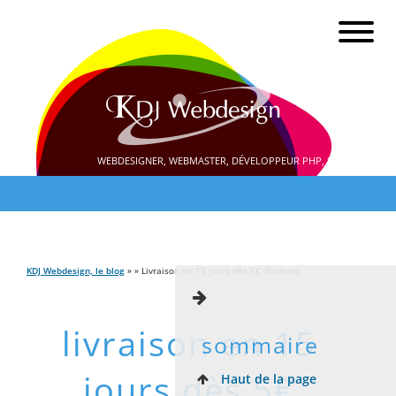
WEBDESIGNER, WEBMASTER, DÉVELOPPEUR PHP, SEO
KDJ Webdesign, le blog
» » Livraison en 15 jours dès 5€ d'achats
livraison en 15
sommaire
jours dès 5€
Haut de la page