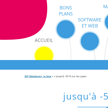
M
BONS
PLANS
SOFTWARE
ET WEB
ACCUEIL
KDJ Webdesign, le blog
» » Jusqu'à -50 % sur les jupes
jusqu'à -