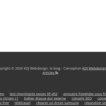
yright © 2026 KDJ Webdesign, le blog - Conception
KDJ Webdesig
Articles
.
umo
test imprimante epson XP-452
annuaire freeglobe sous f
o citroen c1
boîtier disque dur externe
conseils SEO
conve
s free
télétravail
réparer un écran samsung
réparation se