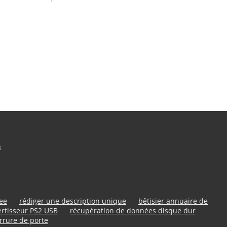
n
ree
rédiger une description unique
bêtisier annuaire de
rtisseur PS2 USB
récupération de données disque dur
rrure de porte