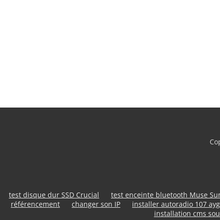
Cop
test disque dur SSD Crucial
test enceinte bluetooth Muse S
référencement
changer son IP
installer autoradio 107 ayg
installation cms sou