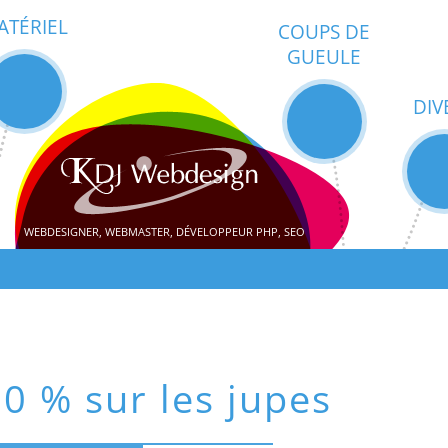
ATÉRIEL
COUPS DE
GUEULE
DIV
WEBDESIGNER, WEBMASTER, DÉVELOPPEUR PHP, SEO
50 % sur les jupes