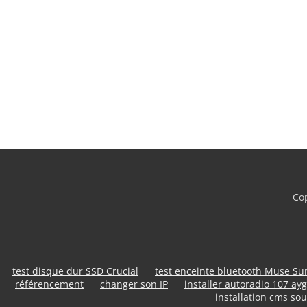
Cop
test disque dur SSD Crucial
test enceinte bluetooth Muse S
référencement
changer son IP
installer autoradio 107 ayg
installation cms sou