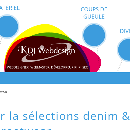
ATÉRIEL
COUPS DE
GUEULE
DIV
WEBDESIGNER, WEBMASTER, DÉVELOPPEUR PHP, SEO
etwear
r la sélections denim 