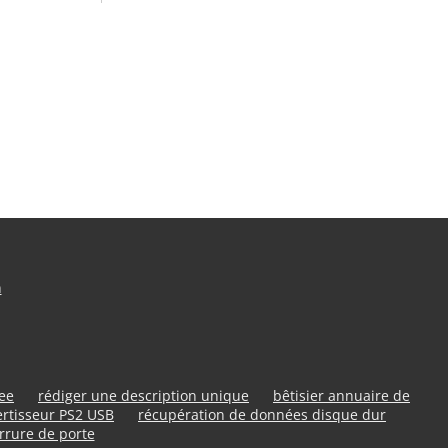
n
ree
rédiger une description unique
bêtisier annuaire de
rtisseur PS2 USB
récupération de données disque dur
rrure de porte