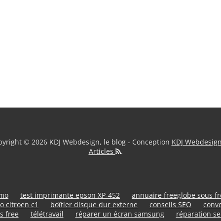
yright © 2026 KDJ Webdesign, le blog - Conception
KDJ Webdesig
Articles
.
umo
test imprimante epson XP-452
annuaire freeglobe sous f
o citroen c1
boîtier disque dur externe
conseils SEO
conve
s free
télétravail
réparer un écran samsung
réparation se