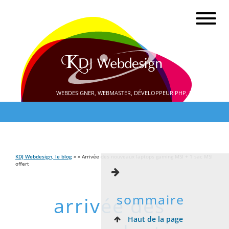
WEBDESIGNER, WEBMASTER, DÉVELOPPEUR PHP, SEO
KDJ Webdesign, le blog
» » Arrivée des nouveaux laptops gaming MSI + 1 sac MSI
offert
sommaire
arrivée des
Haut de la page