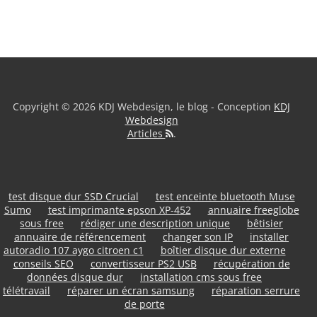
Copyright © 2026 KDJ Webdesign, le blog - Conception
KDJ
Webdesign
Articles
.
test disque dur SSD Crucial
test enceinte bluetooth Muse
Sumo
test imprimante epson XP-452
annuaire freeglobe
sous free
rédiger une description unique
bêtisier
annuaire de référencement
changer son IP
installer
autoradio 107 aygo citroen c1
boîtier disque dur externe
conseils SEO
convertisseur PS2 USB
récupération de
données disque dur
installation cms sous free
télétravail
réparer un écran samsung
réparation serrure
de porte