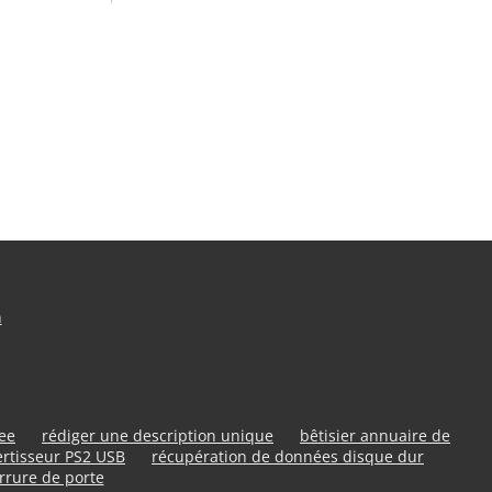
n
ree
rédiger une description unique
bêtisier annuaire de
rtisseur PS2 USB
récupération de données disque dur
rrure de porte