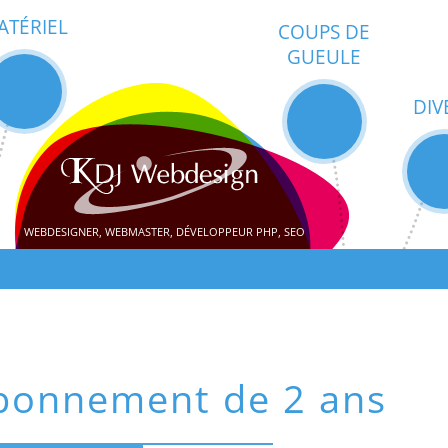
ATÉRIEL
COUPS DE
GUEULE
DIV
WEBDESIGNER, WEBMASTER, DÉVELOPPEUR PHP, SEO
abonnement de 2 ans