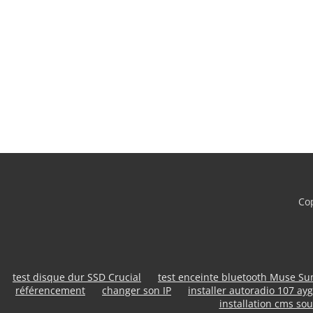
Cop
test disque dur SSD Crucial
test enceinte bluetooth Muse S
référencement
changer son IP
installer autoradio 107 ayg
installation cms sou