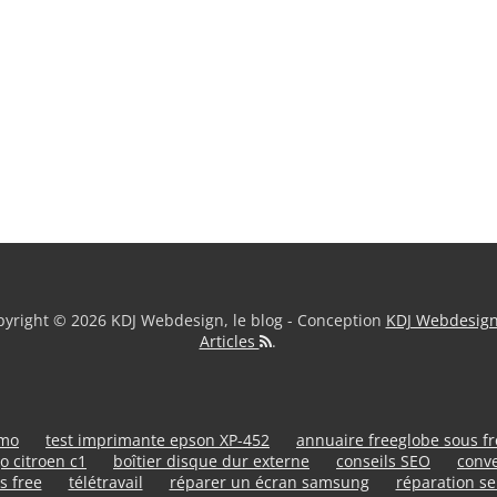
yright © 2026 KDJ Webdesign, le blog - Conception
KDJ Webdesig
Articles
.
umo
test imprimante epson XP-452
annuaire freeglobe sous f
o citroen c1
boîtier disque dur externe
conseils SEO
conve
s free
télétravail
réparer un écran samsung
réparation se