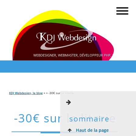
WEBDESIGNER, WEBMASTER, DÉVELOPPEUR PHP, SEO
KDJ Webdesign, le blog
» » -30€ sur la literie
-30€ sur la literie
sommaire
Haut de la page