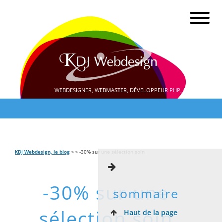
WEBDESIGNER, WEBMASTER, DÉVELOPPEUR PHP, SEO
KDJ Webdesign, le blog
» » -30% sur une sélection soin
-30% sur une
sommaire
sélection soin
Haut de la page