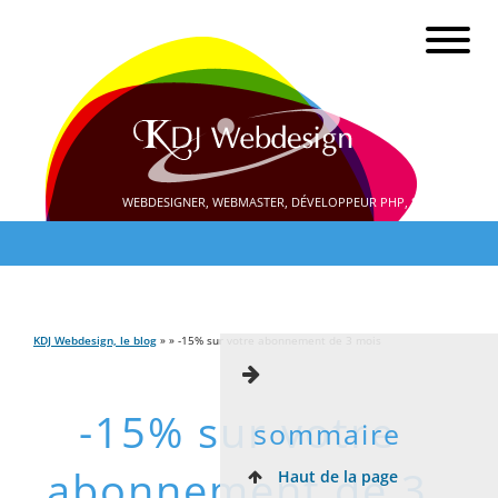
WEBDESIGNER, WEBMASTER, DÉVELOPPEUR PHP, SEO
KDJ Webdesign, le blog
» » -15% sur votre abonnement de 3 mois
-15% sur votre
sommaire
abonnement de 3
Haut de la page