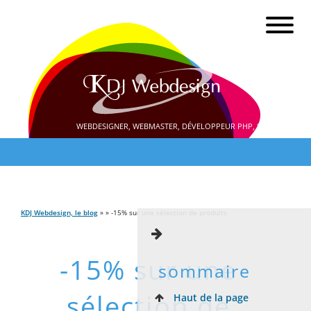
WEBDESIGNER, WEBMASTER, DÉVELOPPEUR PHP, SEO
KDJ Webdesign, le blog
» » -15% sur une sélection de produits
-15% sur une
sommaire
sélection de
Haut de la page