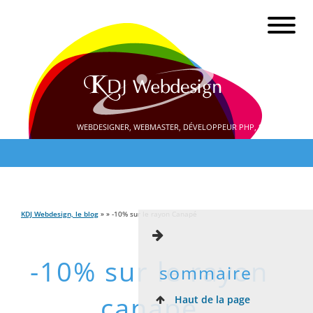
WEBDESIGNER, WEBMASTER, DÉVELOPPEUR PHP, SEO
KDJ Webdesign, le blog
» » -10% sur le rayon Canapé
-10% sur le rayon
sommaire
canapé
Haut de la page