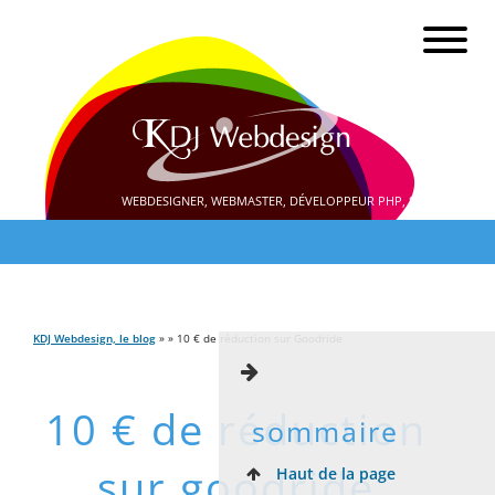
WEBDESIGNER, WEBMASTER, DÉVELOPPEUR PHP, SEO
KDJ Webdesign, le blog
» » 10 € de réduction sur Goodride
10 € de réduction
sommaire
sur goodride
Haut de la page