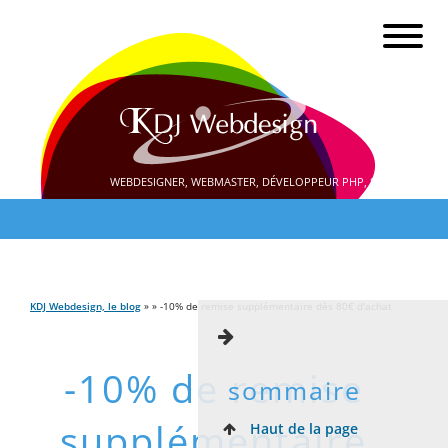
WEBDESIGNER, WEBMASTER, DÉVELOPPEUR PHP, SEO
KDJ Webdesign, le blog
» » -10% de remise supplémentaire dès 80€ d'achat
-10% de remise
sommaire
supplémentaire
Haut de la page