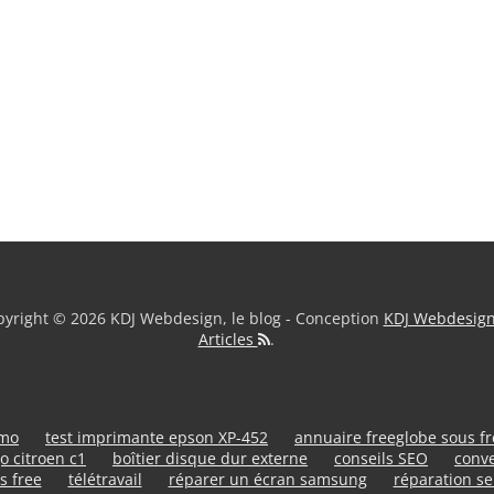
yright © 2026 KDJ Webdesign, le blog - Conception
KDJ Webdesig
Articles
.
umo
test imprimante epson XP-452
annuaire freeglobe sous f
o citroen c1
boîtier disque dur externe
conseils SEO
conve
s free
télétravail
réparer un écran samsung
réparation se