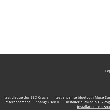
Cop
test disque dur SSD Crucial
test enceinte bluetooth Muse S
référencement
changer son IP
installer autoradio 107 ayg
installation cms sou