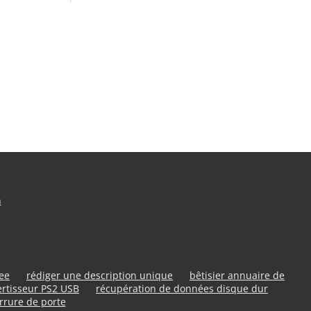
n
ree
rédiger une description unique
bêtisier annuaire de
rtisseur PS2 USB
récupération de données disque dur
rrure de porte