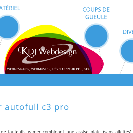
ATÉRIEL
COUPS DE
GUEULE
DIV
WEBDESIGNER, WEBMASTER, DÉVELOPPEUR PHP, SEO
 autofull c3 pro
 de fauteuils gamer combinant une assise plate (sans ailettes)